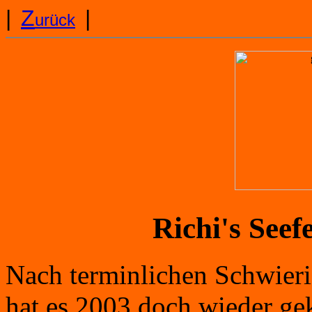
|
Z
|
urück
Richi's Seef
Nach terminlichen Schwieri
hat es 2003 doch wieder gek